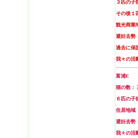
３匹の子
その後１
観光商業
避妊去勢
過去に保
我々の活
富浦E
猫の数：
６匹の子
住居地域
避妊去勢
我々の活