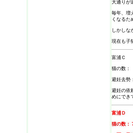
大通りが
毎年、増
くなるた
しかしな
現在も子
富浦Ｃ
猫の数：
避妊去勢
避妊の依
めにでき
富浦Ｄ
猫の数：