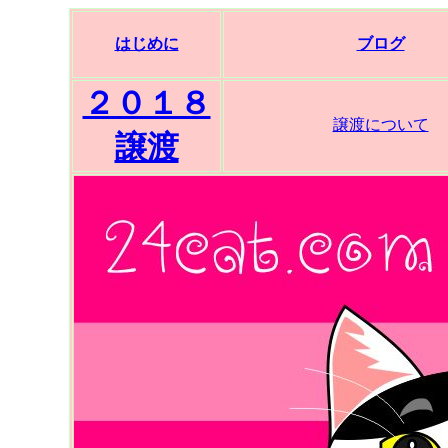
はじめに
ブログ
２０１８
譲渡について
譲渡